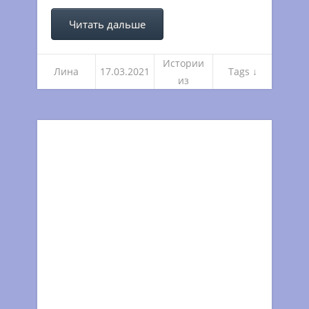
Читать дальше
Истории
Лина
17.03.2021
Tags ↓
из
погружен
ий