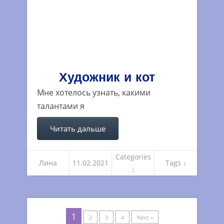
Художник и кот
Мне хотелось узнать, какими
талантами я
Читать дальше
Categories
Лина
11.02.2021
Tags ↓
↓
1
2
3
4
Next »