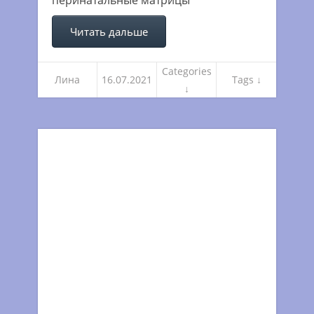
перинатальные матрицы
Читать дальше
Categories
Лина
16.07.2021
Tags ↓
↓