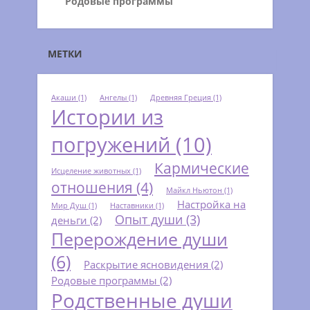
Родовые программы
МЕТКИ
Акаши
(1)
Ангелы
(1)
Древняя Греция
(1)
Истории из
погружений
(10)
Кармические
Исцеление животных
(1)
отношения
(4)
Майкл Ньютон
(1)
Настройка на
Мир Душ
(1)
Наставники
(1)
Опыт души
(3)
деньги
(2)
Перерождение души
(6)
Раскрытие ясновидения
(2)
Родовые программы
(2)
Родственные души