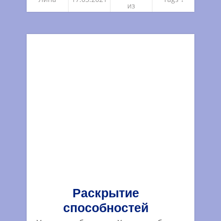
из
погружен
ий
Раскрытие
способностей