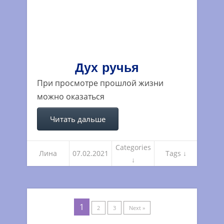
Дух ручья
При просмотре прошлой жизни
можно оказаться
Читать дальше
Categories
Лина
07.02.2021
Tags ↓
↓
1
2
3
Next »