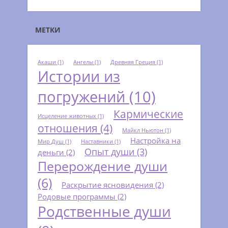
МЕТКИ
Акаши
(1)
Ангелы
(1)
Древняя Греция
(1)
Истории из
погружений
(10)
Кармические
Исцеление животных
(1)
отношения
(4)
Майкл Ньютон
(1)
Настройка на
Мир Душ
(1)
Наставники
(1)
Опыт души
(3)
деньги
(2)
Перерождение души
(6)
Раскрытие ясновидения
(2)
Родовые программы
(2)
Родственные души