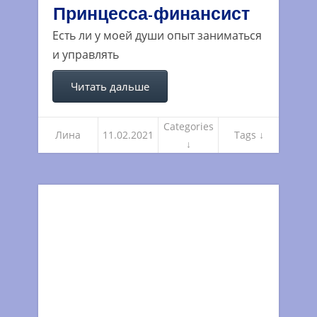
Принцесса-финансист
Есть ли у моей души опыт заниматься
и управлять
Читать дальше
Categories
Лина
11.02.2021
Tags ↓
↓