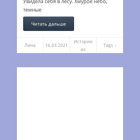
Увидела себя в лесу. Хмурое небо,
темные
Читать дальше
Истории
Лина
16.03.2021
Tags ↓
из
погружен
ий